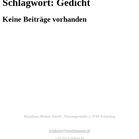
Schlagwort: Gedicht
Keine Beiträge vorhanden
Kontakt
Datenschutz
Impressum
ENGELmagazin jetzt auch digital lesen
Mondhaus Medien GmbH , Wieningerstraße 1, 4780 Schärding
redaktion@engelmagazin.de