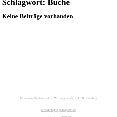
Schlagwort: Buche
Keine Beiträge vorhanden
Kontakt
Datenschutz
Impressum
ENGELmagazin jetzt auch digital lesen
Mondhaus Medien GmbH , Wieningerstraße 1, 4780 Schärding
redaktion@engelmagazin.de