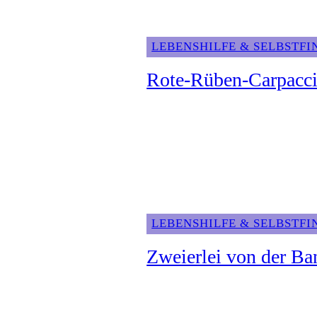
LEBENSHILFE & SELBSTF
Rote-Rüben-Carpaccio
LEBENSHILFE & SELBSTF
Zweierlei von der Ba