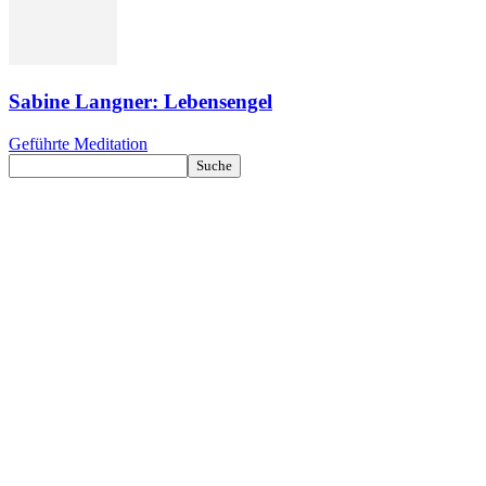
Sabine Langner: Lebensengel
Geführte Meditation
Kontakt
Datenschutz
Impressum
ENGELmagazin jetzt auch digital lesen