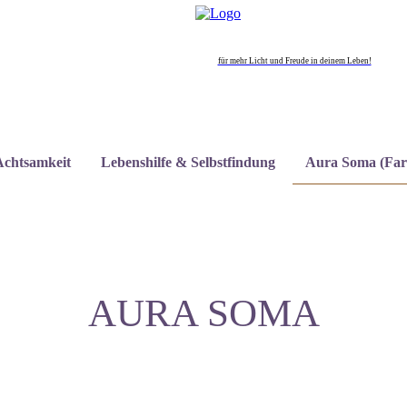
für mehr Licht und Freude in deinem Leben!
Achtsamkeit
Lebenshilfe & Selbstfindung
Aura Soma (Far
AURA SOMA
TERMINE SCHWEIZ JULI
TERMINE ÖSTERREICH JULI