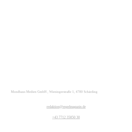
Kontakt
Datenschutz
Impressum
ENGELmagazin jetzt auch digital lesen
Mondhaus Medien GmbH , Wieningerstraße 1, 4780 Schärding
redaktion@engelmagazin.de
+43 7712 35850 30