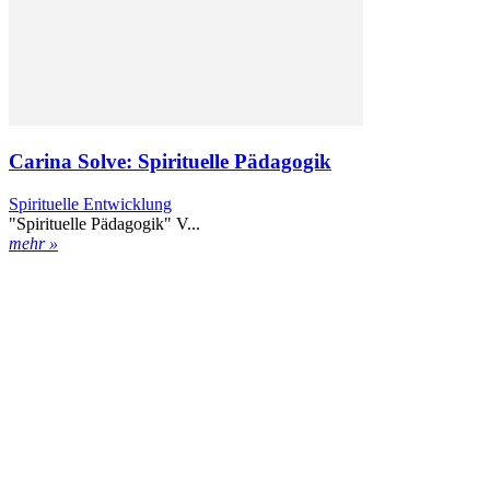
Carina Solve: Spirituelle Pädagogik
Spirituelle Entwicklung
"Spirituelle Pädagogik" V...
mehr »
Kontakt
Datenschutz
Impressum
ENGELmagazin jetzt auch digital lesen