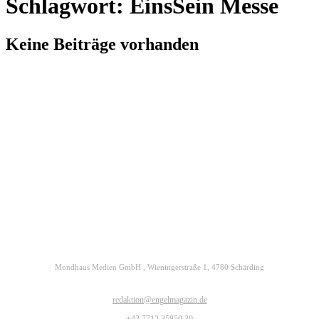
Schlagwort: EinsSein Messe
Keine Beiträge vorhanden
Kontakt
Datenschutz
Impressum
ENGELmagazin jetzt auch digital lesen
Mondhaus Medien GmbH , Wieningerstraße 1, 4780 Schärding
redaktion@engelmagazin.de