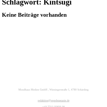
Schlagwort: Kintsugi
Keine Beiträge vorhanden
Kontakt
Datenschutz
Impressum
ENGELmagazin jetzt auch digital lesen
Mondhaus Medien GmbH , Wieningerstraße 1, 4780 Schärding
redaktion@engelmagazin.de