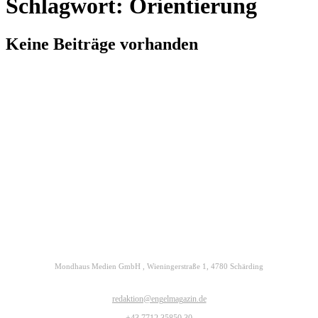
Schlagwort: Orientierung
Keine Beiträge vorhanden
Kontakt
Datenschutz
Impressum
ENGELmagazin jetzt auch digital lesen
Mondhaus Medien GmbH , Wieningerstraße 1, 4780 Schärding
redaktion@engelmagazin.de