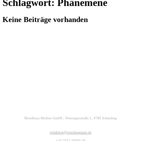
Schlagwort: Phänemene
Keine Beiträge vorhanden
Kontakt
Datenschutz
Impressum
ENGELmagazin jetzt auch digital lesen
Mondhaus Medien GmbH , Wieningerstraße 1, 4780 Schärding
redaktion@engelmagazin.de