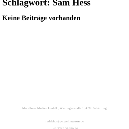
Schlagwort: Sam Hess
Keine Beiträge vorhanden
Kontakt
Datenschutz
Impressum
ENGELmagazin jetzt auch digital lesen
Mondhaus Medien GmbH , Wieningerstraße 1, 4780 Schärding
redaktion@engelmagazin.de