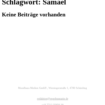
Schlagwort: Samael
Keine Beiträge vorhanden
Kontakt
Datenschutz
Impressum
ENGELmagazin jetzt auch digital lesen
Mondhaus Medien GmbH , Wieningerstraße 1, 4780 Schärding
redaktion@engelmagazin.de