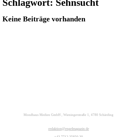
Schlagwort: Sehnsucht
Keine Beiträge vorhanden
Kontakt
Datenschutz
Impressum
ENGELmagazin jetzt auch digital lesen
Mondhaus Medien GmbH , Wieningerstraße 1, 4780 Schärding
redaktion@engelmagazin.de