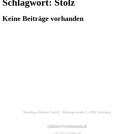
Schlagwort: Stolz
Keine Beiträge vorhanden
Kontakt
Datenschutz
Impressum
ENGELmagazin jetzt auch digital lesen
Mondhaus Medien GmbH , Wieningerstraße 1, 4780 Schärding
redaktion@engelmagazin.de