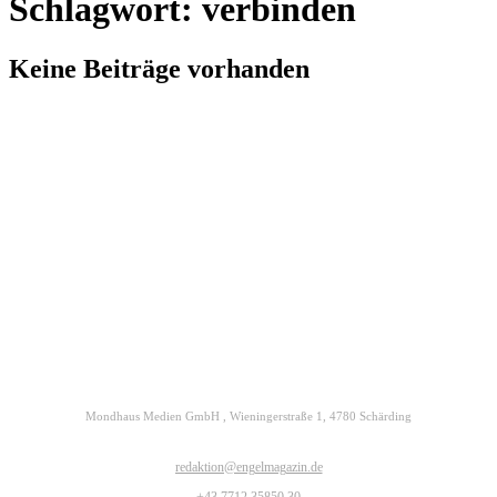
Schlagwort: verbinden
Keine Beiträge vorhanden
Kontakt
Datenschutz
Impressum
ENGELmagazin jetzt auch digital lesen
Mondhaus Medien GmbH , Wieningerstraße 1, 4780 Schärding
redaktion@engelmagazin.de