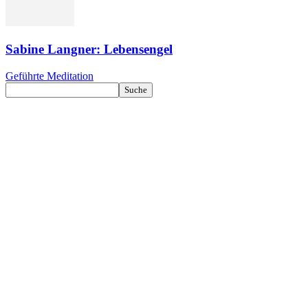
Sabine Langner: Lebensengel
Geführte Meditation
Kontakt
Datenschutz
Impressum
ENGELmagazin jetzt auch digital lesen