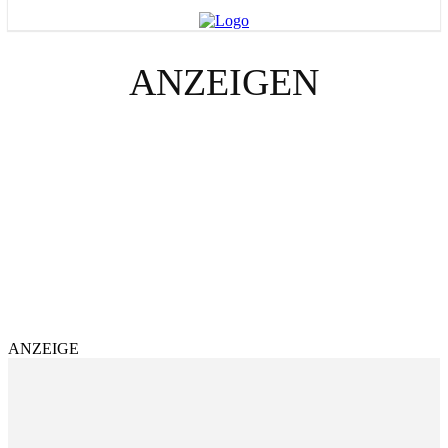
ANZEIGEN
TERMINE ÖSTERREICH OKTOBER
TERMINE ÖSTERREICH AUGUST
PERSÖNLICHE ENTWICKLUNG
TERMINE DEUTSCHLAND AUGUST
LEBENSHILFE & SELBSTFINDUNG
TERMINE SCHWEIZ OKTOBER
TERMINE SCHWEIZ AUGUST
TERMINE SCHWEIZ JULI
TERMINE ÖSTERREICH JULI
TERMINE DEUTSCHLAND JULI
ANZEIGE