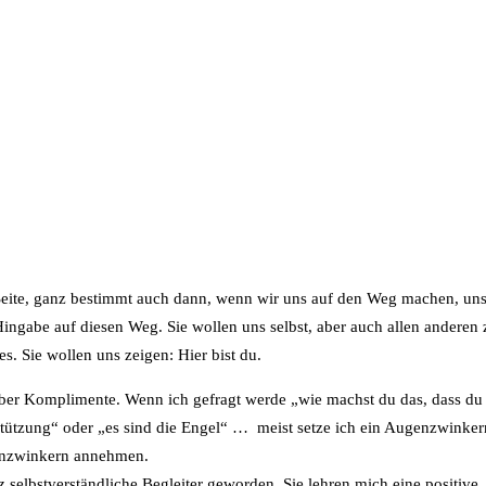
r Seite, ganz bestimmt auch dann, wenn wir uns auf den Weg machen, un
ingabe auf diesen Weg. Sie wollen uns selbst, aber auch allen anderen 
s. Sie wollen uns zeigen: Hier bist du.
r über Komplimente. Wenn ich gefragt werde „wie machst du das, dass d
erstützung“ oder „es sind die Engel“ … meist setze ich ein Augenzwinke
genzwinkern annehmen.
 selbstverständliche Begleiter geworden. Sie lehren mich eine positive