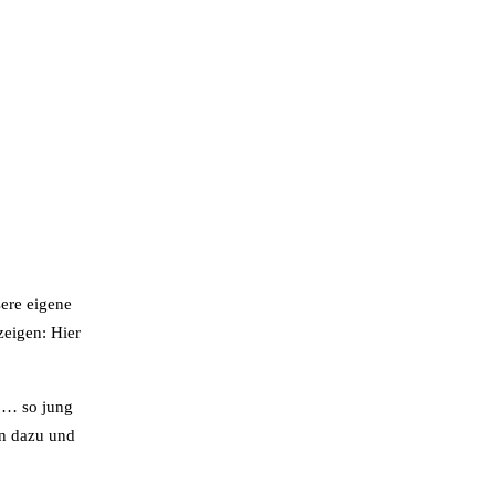
sere eigene
zeigen: Hier
u … so jung
rn dazu und