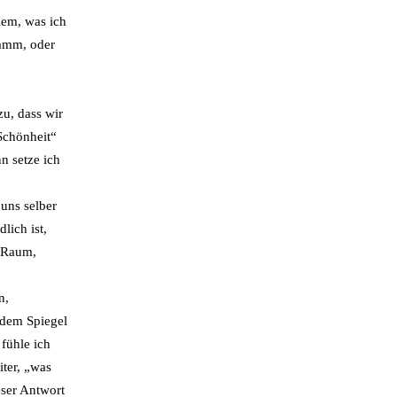
lem, was ich
ramm, oder
zu, dass wir
„Schönheit“
n setze ich
uns selber
ich ist,
t Raum,
n,
 dem Spiegel
fühle ich
iter, „was
eser Antwort