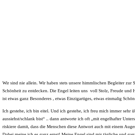
Wir sind nie allein. Wir haben stets unsere himmlischen Begleiter zu
Schönheit zu entdecken. Die Engel leiten uns voll Stolz, Freude und H
ist etwas ganz Besonderes , etwas Einzigartiges, etwas einmalig Schöne
Ich gestehe, ich bin eitel. Und ich gestehe, ich freu mich immer seh
aussiehst/schlank bist“ .. dann antworte ich oft „mit engelhafter Unt
riskiere damit, dass die Menschen diese Antwort auch mit einem Au
Dabei meine ich es ganz ernst! Meine Engel sind mir tägliche und ganz