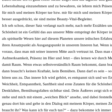
Lebenshaltung einzunehmen und zu bewahren, sie lehren mich Präsenz
für mich und meinen Körper tue bzw. mir für mich und meinen Körp
besser ausgedrückt, sie sind meine Beauty-Vital-Begleiter.
Ich seh schon, dieser Satz verlangt nach mehr, nach mehr Erzählen un
Schönheit ist ein Gefühl das aus unserer Mitte entspringt der Körper is
als spirituelle Wesen hier auf diesem Planeten unsere irdischen Erfa
ihren Ansatzpunkt als Ausgangspunkt in unserem Inneren hat. Wenn ich
voraus, dass man mit seiner inneren Mitte auch vertraut ist. Dass ma
Aufmerksamkeit, Präsenz im Hier und Jetzt – dies lernen wir durch Me
damit Raum. Wenn etwas selbstverständlich Raum bekommt, dann brauc
dann braucht’s keinen Kraftakt, kein Bemühen. Dann darf es sein – so 
hören uns zu. Das innere Ich wird gehört, es entspannt sich und wo En
Weichheit, Entspanntheit, Sanftheit sind erste Zutaten für die Schönhe
Denkfalten, Bemühungsfalten sichtbar sind. Dein Äußeres zeigt sich e
stehe und mich mit einem „weichen Blick“ ansehe, und dabei feststell
genau dort hin und gehe in den Dialog mit meinem Körper, meinen Zell
braucht ihr? Was kann ich für euch tun?“ – dazu bekomme ich immer Ant