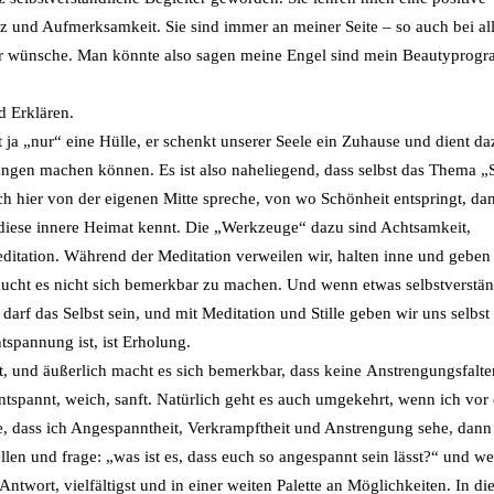
 und Aufmerksamkeit. Sie sind immer an meiner Seite – so auch bei al
er wünsche. Man könnte also sagen meine Engel sind mein Beautyprog
d Erklären.
t ja „nur“ eine Hülle, er schenkt unserer Seele ein Zuhause und dient da
hrungen machen können. Es ist also naheliegend, dass selbst das Thema 
 hier von der eigenen Mitte spreche, von wo Schönheit entspringt, dan
n diese innere Heimat kennt. Die „Werkzeuge“ dazu sind Achtsamkeit,
ditation. Während der Meditation verweilen wir, halten inne und geben 
ht es nicht sich bemerkbar zu machen. Und wenn etwas selbstverständl
darf das Selbst sein, und mit Meditation und Stille geben wir uns selbs
tspannung ist, ist Erholung.
it, und äußerlich macht es sich bemerkbar, dass keine Anstrengungsfalte
ntspannt, weich, sanft. Natürlich geht es auch umgekehrt, wenn ich vor
e, dass ich Angespanntheit, Verkrampftheit und Anstrengung sehe, dann 
en und frage: „was ist es, dass euch so angespannt sein lässt?“ und we
wort, vielfältigst und in einer weiten Palette an Möglichkeiten. In di