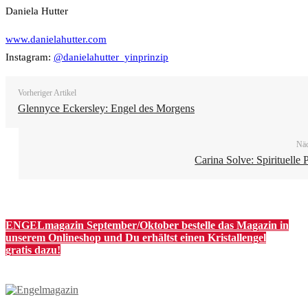
Daniela Hutter
www.danielahutter.com
Instagram:
@danielahutter_yinprinzip
Vorheriger Artikel
Glennyce Eckersley: Engel des Morgens
Näc
Carina Solve: Spirituelle
ENGELmagazin September/Oktober bestelle das Magazin in
unserem Onlineshop und Du erhältst einen Kristallengel
gratis dazu!