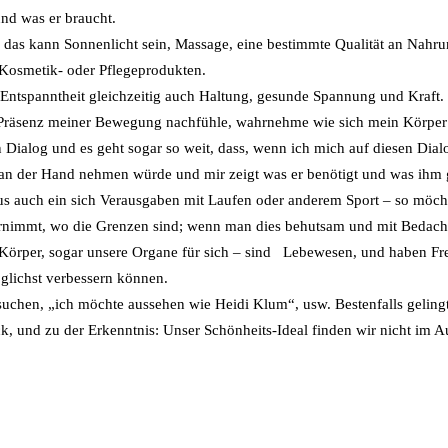
nd was er braucht.
, das kann Sonnenlicht sein, Massage, eine bestimmte Qualität an Nahru
 Kosmetik- oder Pflegeprodukten.
Entspanntheit gleichzeitig auch Haltung, gesunde Spannung und Kraft. 
 Präsenz meiner Bewegung nachfühle, wahrnehme wie sich mein Körper
 Dialog und es geht sogar so weit, dass, wenn ich mich auf diesen Dial
 an der Hand nehmen würde und mir zeigt was er benötigt und was ihm g
aus auch ein sich Verausgaben mit Laufen oder anderem Sport – so möch
hrnimmt, wo die Grenzen sind; wenn man dies behutsam und mit Bedacht
Körper, sogar unsere Organe für sich – sind Lebewesen, und haben Fr
öglichst verbessern können.
suchen, „ich möchte aussehen wie Heidi Klum“, usw. Bestenfalls gelingt
ck, und zu der Erkenntnis: Unser Schönheits-Ideal finden wir nicht im 