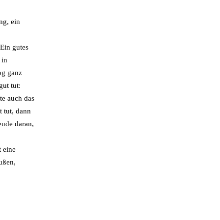
ng, ein
Ein gutes
 in
og ganz
ut tut:
te auch das
 tut, dann
eude daran,
 eine
Außen,