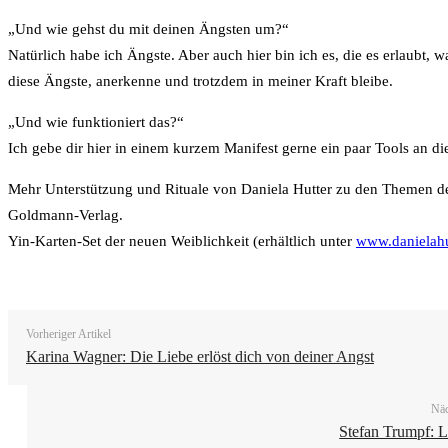
„Und wie gehst du mit deinen Ängsten um?“
Natürlich habe ich Ängste. Aber auch hier bin ich es, die es erlaubt, 
diese Ängste, anerkenne und trotzdem in meiner Kraft bleibe.
„Und wie funktioniert das?“
Ich gebe dir hier in einem kurzem Manifest gerne ein paar Tools an 
Mehr Unterstützung und Rituale von Daniela Hutter zu den Themen des
Goldmann-Verlag.
Yin-Karten-Set der neuen Weiblichkeit (erhältlich unter
www.danielahu
Vorheriger Artikel
Karina Wagner: Die Liebe erlöst dich von deiner Angst
Näc
Stefan Trumpf: L