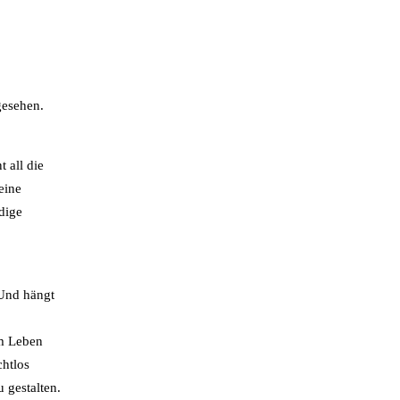
gesehen.
 all die
eine
dige
 Und hängt
em Leben
chtlos
 gestalten.