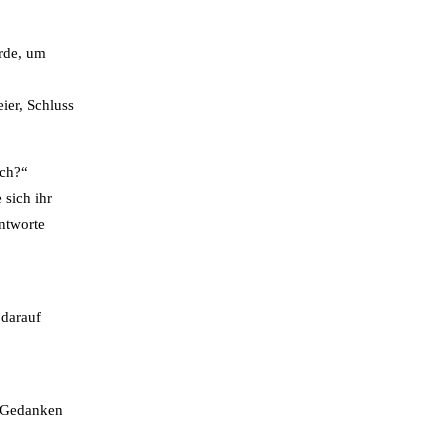
erde, um
ier, Schluss
ich?“
 sich ihr
antworte
 darauf
e Gedanken