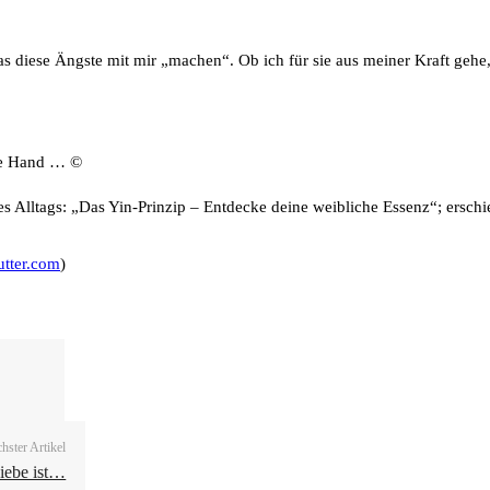
was diese Ängste mit mir „machen“. Ob ich für sie aus meiner Kraft gehe
die Hand … ©
 Alltags: „Das Yin-Prinzip – Entdecke deine weibliche Essenz“; ersch
tter.com
)
hster Artikel
iebe ist…