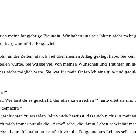
mich meine langjährige Freundin. Wir haben uns seit Jahren nicht mehr 
n klar, worauf die Frage zielt.
l, an die Zeiten, als ich viel über meinen Alltag geklagt habe. Sie kennt
rstellen würde. Sie wusste viel von meinen Wünschen und Träumen an m
nes nicht möglich wäre. Sie war für mein Opfer-Ich eine gute und gedul
du?“
t. Wie hast du es geschafft, das alles zu erreichen?“, antwortet sie mir.
rs gemacht?“
rgeschichten zu erzählen. Mir wurde bewusst, dass sich nichts in mein
 ich mich immer nur als die „Arme” sehe, die ihrem Leben scheinbar ma
eben baue. Ich nahm mir einfach vor, die Dinge meines Lebens selbst zu