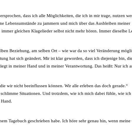
sprochen, dass ich alle Möglichkeiten, die ich in mir trage, nutzen w
meine Lebensumstände zu jammern und mich über das Ausbleiben meiner
immer gleichen Klagelieder selbst nicht mehr hören. Immer dieselbe Le
elben Beziehung, am selben Ort – wie war da so viel Veränderung mögl
g hat sich geändert. Mir ist klar geworden, dass ich diejenige bin, die
s liegt in meiner Hand und in meiner Verantwortung. Das heißt: Nur ich 
, die wir nicht beeinflussen können. Wir alle erleben das doch gerade.“
e schlimme Situationen. Und trotzdem, wie ich mich dabei fühle, wie ich
r Hand.
 an einem Tagebuch geschrieben habe. Ich höre sehr genau hin, wenn mein