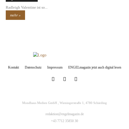
Radleigh Valentine ist so...
mehr »
Kontakt
Datenschutz
Impressum
ENGELmagazin jetzt auch digital lesen
Mondhaus Medien GmbH , Wieningerstraße 1, 4780 Schärding
redaktion@engelmagazin.de
+43 7712 35850 30