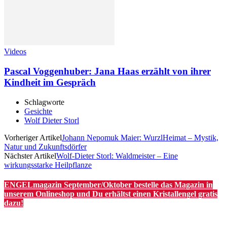
Videos
Pascal Voggenhuber: Jana Haas erzählt von ihrer
Kindheit im Gespräch
Schlagworte
Gesichte
Wolf Dieter Storl
Vorheriger Artikel
Johann Nepomuk Maier: WurzlHeimat – Mystik,
Natur und Zukunftsdörfer
Nächster Artikel
Wolf-Dieter Storl: Waldmeister – Eine
wirkungsstarke Heilpflanze
ENGELmagazin September/Oktober bestelle das Magazin in
unserem Onlineshop und Du erhältst einen Kristallengel gratis
dazu!