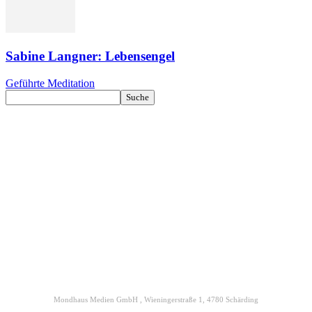
Sabine Langner: Lebensengel
Geführte Meditation
Kontakt
Datenschutz
Impressum
ENGELmagazin jetzt auch digital lesen
Mondhaus Medien GmbH , Wieningerstraße 1, 4780 Schärding