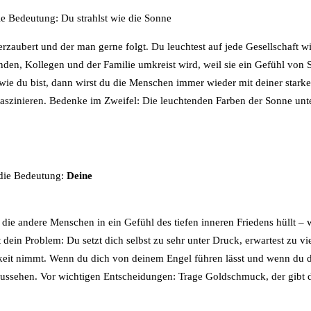
die Bedeutung: Du strahlst wie die Sonne
verzaubert und der man gerne folgt. Du leuchtest auf jede Gesellschaft w
en, Kollegen und der Familie umkreist wird, weil sie ein Gefühl von S
 wie du bist, dann wirst du die Menschen immer wieder mit deiner stark
 faszinieren. Bedenke im Zweifel: Die leuchtenden Farben der Sonne unt
 die Bedeutung:
Deine
die andere Menschen in ein Gefühl des tiefen inneren Friedens hüllt –
 dein Problem: Du setzt dich selbst zu sehr unter Druck, erwartest zu vie
hkeit nimmt. Wenn du dich von deinem Engel führen lässt und wenn du 
 aussehen. Vor wichtigen Entscheidungen: Trage Goldschmuck, der gibt 