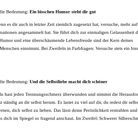
 die Bedeutung:
Ein bisschen Humor steht dir gut
es dir auch in letzter Zeit ziemlich zugesetzt hat, versuche, mehr auf
rnationen angesammelt hat. Sie führt dich zur einmaligen Gelassenheit d
er Humor und eine überschäumende Lebensfreude sind der Kern deines
 Menschen einnimmt. Bei Zweifeln in Farbfragen: Versuche stets ein bis
 die Bedeutung:
Und die Selbstliebe macht dich schöner
öst, du hast jeden Trennungsschmerz überwunden und nimmst die Herausf
ändig an dir selbst herum. Es lastet zu viel auf dir, du redest dir selbs
rnen, dich selbst zu lieben. Das lässt deine Perönlichkeit erstrahlen un
as dich im Spiegel so fragend anschaut. Im Zweifel: Schwerer Silbersch