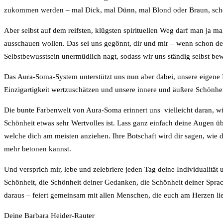
zukommen werden – mal Dick, mal Dünn, mal Blond oder Braun, schön 
Aber selbst auf dem reifsten, klügsten spirituellen Weg darf man ja 
ausschauen wollen. Das sei uns gegönnt, dir und mir – wenn schon de
Selbstbewusstsein unermüdlich nagt, sodass wir uns ständig selbst be
Das Aura-Soma-System unterstützt uns nun aber dabei, unsere eigene I
Einzigartigkeit wertzuschätzen und unsere innere und äußere Schönhei
Die bunte Farbenwelt von Aura-Soma erinnert uns vielleicht daran, wie
Schönheit etwas sehr Wertvolles ist. Lass ganz einfach deine Augen üb
welche dich am meisten anziehen. Ihre Botschaft wird dir sagen, wie d
mehr betonen kannst.
Und versprich mir, lebe und zelebriere jeden Tag deine Individualität
Schönheit, die Schönheit deiner Gedanken, die Schönheit deiner Spra
daraus – feiert gemeinsam mit allen Menschen, die euch am Herzen li
Deine Barbara Heider-Rauter