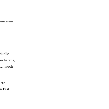
.
r
d unserem
duelle
ei heraus,
keit noch
nere
n Fest