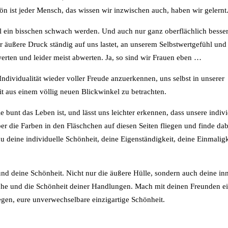
ist jeder Mensch, das wissen wir inzwischen auch, haben wir gelernt
mal ein bisschen schwach werden. Und auch nur ganz oberflächlich besse
r äußere Druck ständig auf uns lastet, an unserem Selbstwertgefühl un
werten und leider meist abwerten. Ja, so sind wir Frauen eben …
ndividualität wieder voller Freude anzuerkennen, uns selbst in unserer
t aus einem völlig neuen Blickwinkel zu betrachten.
 bunt das Leben ist, und lässt uns leichter erkennen, dass unsere indivi
er die Farben in den Fläschchen auf diesen Seiten fliegen und finde dab
u deine individuelle Schönheit, deine Eigenständigkeit, deine Einmalig
 und deine Schönheit. Nicht nur die äußere Hülle, sondern auch deine in
che und die Schönheit deiner Handlungen. Mach mit deinen Freunden ei
egen, eure unverwechselbare einzigartige Schönheit.