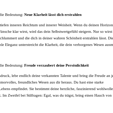
 die Bedeutung:
Neue Klarheit lässt dich erstrahlen
m tiefen inneren Reichtum und innerer Weisheit. Wenn du deinen Horizont
sche klar wirst, wird das dein Selbstwertgefühl steigern. Nur so wirst 
 schlummert und die dich in deiner wahren Schönheit erstrahlen lässt. Di
e Eleganz unterstreicht die Klarheit, die dein verborgenes Wesen ausm
 die Bedeutung:
Freude verzaubert deine Persönlichkeit
sdruck, lebe endlich deine verkannten Talente und bring die Freude an 
morvolles, freundliches Wesen aus dir heraus. Du hast eine starke
Lebens empfindet. Sie bestimmt deine herzliche, faszinierend wohlwoll
Im Zweifel bei Stilfragen: Egal, was du trägst, bring einen Hauch von