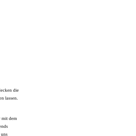
decken die
en lassen.
r mit dem
ends
 uns