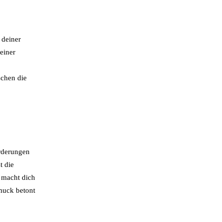
 deiner
einer
schen die
orderungen
t die
d macht dich
muck betont