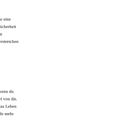
ie eine
icherheit
en
erstreichen
 wenn du
l von dir,
das Leben
dir mehr