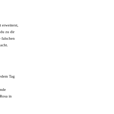
 erweiterst,
du zu dir
e falschen
acht.
jedem Tag
ende
 Rosa in