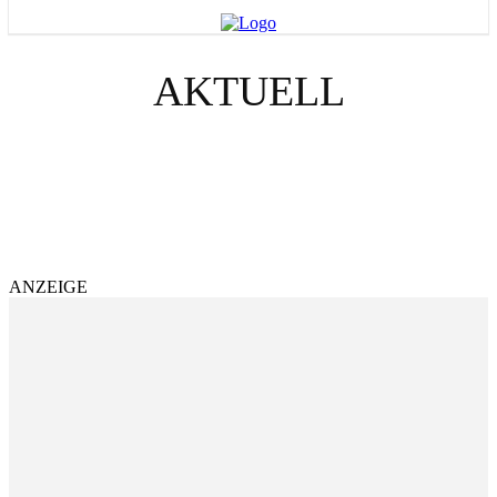
AKTUELL
RAUHNÄCHTE
INTERVIEW
ENGELKÜCHE
GEDANKEN FÜR DEIN LEBEN
DAS SAGT DIR DEIN ENGEL HEUTE
ANZEIGE