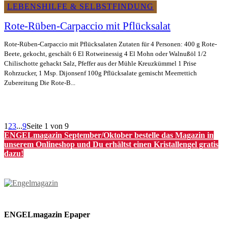
LEBENSHILFE & SELBSTFINDUNG
Rote-Rüben-Carpaccio mit Pflücksalat
Rote-Rüben-Carpaccio mit Pflücksalaten Zutaten für 4 Personen: 400 g Rote-
Beete, gekocht, geschält 6 El Rotweinessig 4 El Mohn oder Walnußöl 1/2
Chilischotte gehackt Salz, Pfeffer aus der Mühle Kreuzkümmel 1 Prise
Rohrzucker, 1 Msp. Dijonsenf 100g Pflücksalate gemischt Meerrettich
Zubereitung Die Rote-B...
1
2
3
...
9
Seite 1 von 9
ENGELmagazin September/Oktober bestelle das Magazin in
unserem Onlineshop und Du erhältst einen Kristallengel gratis
dazu!
ENGELmagazin Epaper