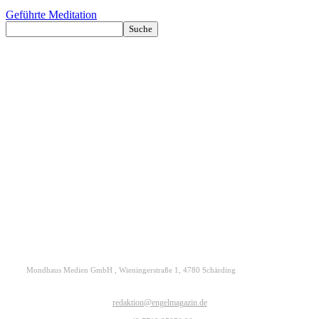
Geführte Meditation
Kontakt
Datenschutz
Impressum
ENGELmagazin jetzt auch digital lesen
Mondhaus Medien GmbH , Wieningerstraße 1, 4780 Schärding
redaktion@engelmagazin.de