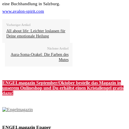
eine Buchhandlung in Salzburg.
www.avalon-spirit.com
Vorheriger Artikel
All about life: Leichter loslassen für
Deine emotionale Heilung
Nächster Artikel
Aura-Soma-Orakel: Die Farben des
Mutes
ENGELmagazin September/Oktober bestelle das Magazin in
unserem Onlineshop und Du erhältst einen Kristallengel gratis
dazu!
ENGELmagazin Epaper