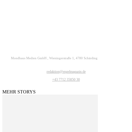
Kontakt
Datenschutz
Impressum
ENGELmagazin jetzt auch digital lesen
Mondhaus Medien GmbH , Wieningerstraße 1, 4780 Schärding
redaktion@engelmagazin.de
+43 7712 35850 30
MEHR STORYS