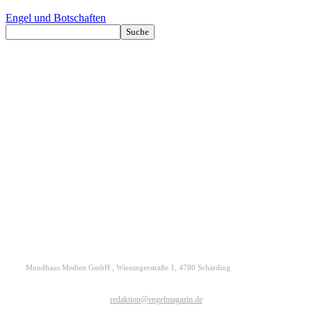
Engel und Botschaften
Kontakt
Datenschutz
Impressum
ENGELmagazin jetzt auch digital lesen
Mondhaus Medien GmbH , Wieningerstraße 1, 4780 Schärding
redaktion@engelmagazin.de