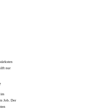
stärksten
ilft nur
?
 im
em Job. Der
gten