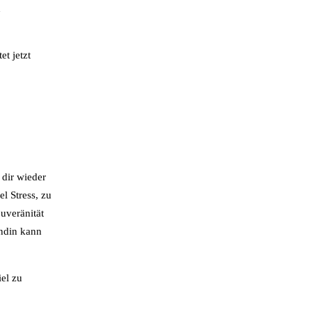
d
et jetzt
 dir wieder
l Stress, zu
ouveränität
undin kann
el zu