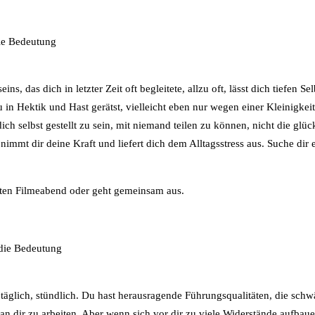
die Bedeutung
, das dich in letzter Zeit oft begleitete, allzu oft, lässt dich tiefen Se
in Hektik und Hast gerätst, vielleicht eben nur wegen einer Kleinigkeit
ch selbst gestellt zu sein, mit niemand teilen zu können, nicht die glüc
immt dir deine Kraft und liefert dich dem Alltagsstress aus. Suche dir 
tten Filmeabend oder geht gemeinsam aus.
 die Bedeutung
 täglich, stündlich. Du hast herausragende Führungsqualitäten, die sch
n dir zu arbeiten. Aber wenn sich vor dir zu viele Widerstände aufbauen