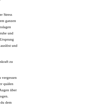
er Stress
erem ganzen
enslagen
nruhe und
 Ursprung
 auslöst und
skraft zu
u vergessen
er quälen
e Augen über
zogen.
e du dem