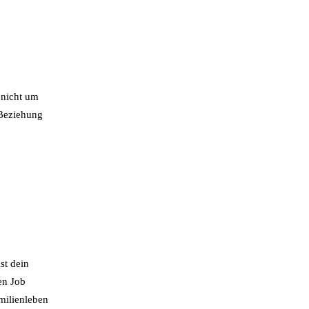
 nicht um
 Beziehung
st dein
en Job
amilienleben