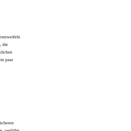
lbstzweifeln
, die
klichen
ein paar
wächeren
, verfällst