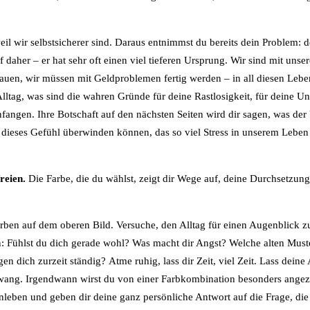
l wir selbstsicherer sind. Daraus entnimmst du bereits dein Problem: d
 daher – er hat sehr oft einen viel tieferen Ursprung. Wir sind mit uns
dauen, wir müssen mit Geldproblemen fertig werden – in all diesen Leb
Alltag, was sind die wahren Gründe für deine Rastlosigkeit, für deine U
fangen. Ihre Botschaft auf den nächsten Seiten wird dir sagen, was der
 dieses Gefühl überwinden können, das so viel Stress in unserem Leben
reien.
Die Farbe, die du wählst, zeigt dir Wege auf, deine Durchsetzung
rben auf dem oberen Bild. Versuche, den Alltag für einen Augenblick z
ein: Fühlst du dich gerade wohl? Was macht dir Angst? Welche alten Must
n dich zurzeit ständig? Atme ruhig, lass dir Zeit, viel Zeit. Lass dein
Zwang. Irgendwann wirst du von einer Farbkombination besonders ange
nleben und geben dir deine ganz persönliche Antwort auf die Frage, di