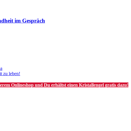
ndheit im Gespräch
pa
t zu leben!
m Onlineshop und Du erhältst einen Kristallengel gratis dazu!