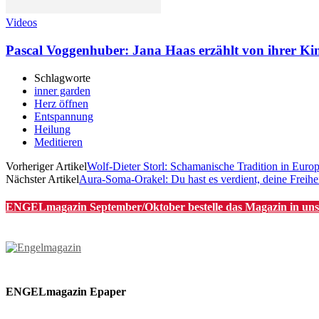
Videos
Pascal Voggenhuber: Jana Haas erzählt von ihrer Ki
Schlagworte
inner garden
Herz öffnen
Entspannung
Heilung
Meditieren
Vorheriger Artikel
Wolf-Dieter Storl: Schamanische Tradition in Euro
Nächster Artikel
Aura-Soma-Orakel: Du hast es verdient, deine Freihei
ENGELmagazin September/Oktober bestelle das Magazin in unsere
ENGELmagazin Epaper