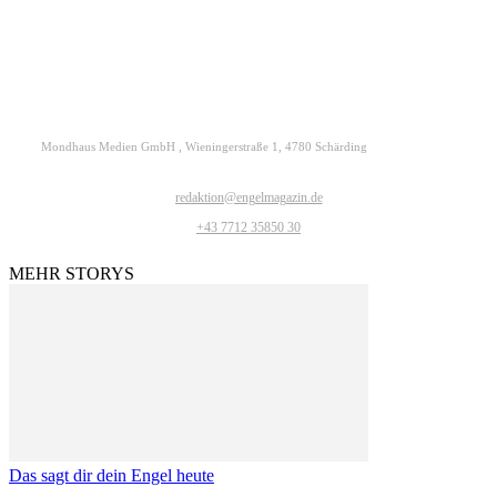
ENGELmagazin jetzt auch digital lesen
Mondhaus Medien GmbH , Wieningerstraße 1, 4780 Schärding
redaktion@engelmagazin.de
+43 7712 35850 30
MEHR STORYS
Das sagt dir dein Engel heute