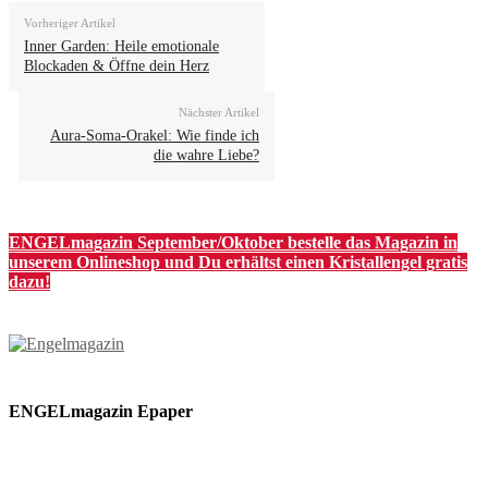
Vorheriger Artikel
Inner Garden: Heile emotionale
Blockaden & Öffne dein Herz
Nächster Artikel
Aura-Soma-Orakel: Wie finde ich
die wahre Liebe?
ENGELmagazin September/Oktober bestelle das Magazin in
unserem Onlineshop und Du erhältst einen Kristallengel gratis
dazu!
ENGELmagazin Epaper