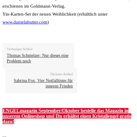
erschienen im Goldmann-Verlag.
Yin-Karten-Set der neuen Weiblichkeit (erhältlich unter
www.danielahutter.com
)
Vorheriger Artikel
Thomas Schmelzer: Nur dieses eine
Problem noch
Nächster Artikel
Sabrina Fox: Vier Notfalltipps für
inneren Frieden
ENGELmagazin September/Oktober bestelle das Magazin in
unserem Onlineshop und Du erhältst einen Kristallengel gratis
dazu!