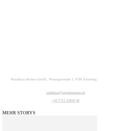
Kontakt
Datenschutz
Impressum
ENGELmagazin jetzt auch digital lesen
Mondhaus Medien GmbH , Wieningerstraße 1, 4780 Schärding
redaktion@engelmagazin.de
+43 7712 35850 30
MEHR STORYS