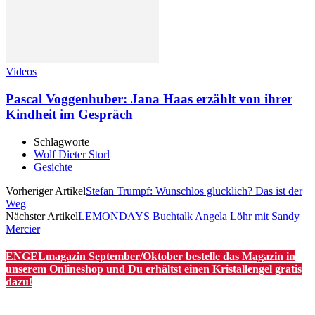
Videos
Pascal Voggenhuber: Jana Haas erzählt von ihrer
Kindheit im Gespräch
Schlagworte
Wolf Dieter Storl
Gesichte
Vorheriger Artikel
Stefan Trumpf: Wunschlos glücklich? Das ist der
Weg
Nächster Artikel
LEMONDAYS Buchtalk Angela Löhr mit Sandy
Mercier
ENGELmagazin September/Oktober bestelle das Magazin in
unserem Onlineshop und Du erhältst einen Kristallengel gratis
dazu!