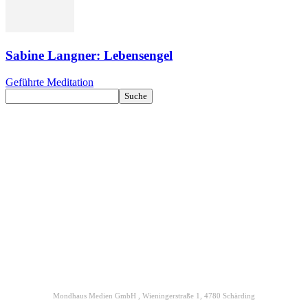
Sabine Langner: Lebensengel
Geführte Meditation
Kontakt
Datenschutz
Impressum
ENGELmagazin jetzt auch digital lesen
Mondhaus Medien GmbH , Wieningerstraße 1, 4780 Schärding