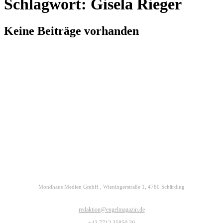
Schlagwort: Gisela Rieger
Keine Beiträge vorhanden
Kontakt
Datenschutz
Impressum
ENGELmagazin jetzt auch digital lesen
Mondhaus Medien GmbH , Wieningerstraße 1, 4780 Schärding
redaktion@engelmagazin.de