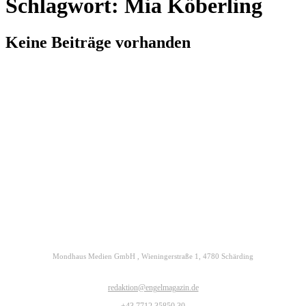
Schlagwort: Mia Köberling
Keine Beiträge vorhanden
Kontakt
Datenschutz
Impressum
ENGELmagazin jetzt auch digital lesen
Mondhaus Medien GmbH , Wieningerstraße 1, 4780 Schärding
redaktion@engelmagazin.de