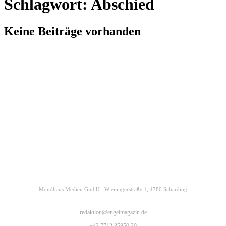
Schlagwort: Abschied
Keine Beiträge vorhanden
Kontakt
Datenschutz
Impressum
ENGELmagazin jetzt auch digital lesen
Mondhaus Medien GmbH , Wieningerstraße 1, 4780 Schärding
redaktion@engelmagazin.de