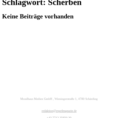
Schlagwort: Scherben
Keine Beiträge vorhanden
Kontakt
Datenschutz
Impressum
ENGELmagazin jetzt auch digital lesen
Mondhaus Medien GmbH , Wieningerstraße 1, 4780 Schärding
redaktion@engelmagazin.de