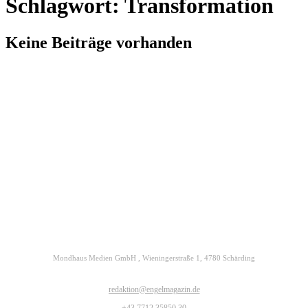
Schlagwort: Transformation
Keine Beiträge vorhanden
Kontakt
Datenschutz
Impressum
ENGELmagazin jetzt auch digital lesen
Mondhaus Medien GmbH , Wieningerstraße 1, 4780 Schärding
redaktion@engelmagazin.de