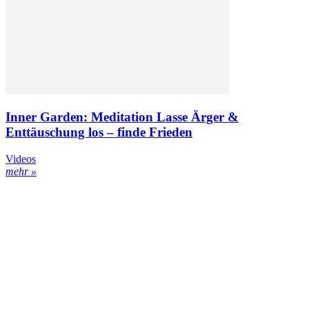
Inner Garden: Meditation Lasse Ärger &
Enttäuschung los – finde Frieden
Videos
mehr »
Kontakt
Datenschutz
Impressum
ENGELmagazin jetzt auch digital lesen