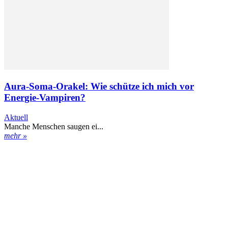
Aura-Soma-Orakel: Wie schütze ich mich vor
Energie-Vampiren?
Aktuell
Manche Menschen saugen ei...
mehr »
Kontakt
Datenschutz
Impressum
ENGELmagazin jetzt auch digital lesen